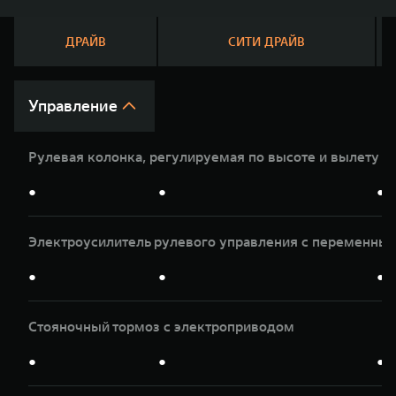
WEY 07
WEY 05
Расширяя границы комфорта
Эстетика ново
ДРАЙВ
СИТИ ДРАЙВ
от 6 149 000 ₽
от 5 699 0
Управление
Рулевая колонка, регулируемая по высоте и вылету
●
●
●
Электроусилитель рулевого управления с переменны
WEY 80
WEY 80 Л
Масштаб возможностей
Масштаб возм
●
●
●
от 6 449 000 ₽
от 8 099 0
Стояночный тормоз с электроприводом
●
●
●