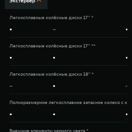
Экстерьер
Легкосплавные колёсные диски 17’’ *
●
—
●
Легкосплавные колёсные диски 17’’ **
●
●
●
Легкосплавные колёсные диски 18’’ *
—
●
—
Полноразмерное легкосплавное запасное колесо с кр
●
●
●
Внешние элементы черного цвета *