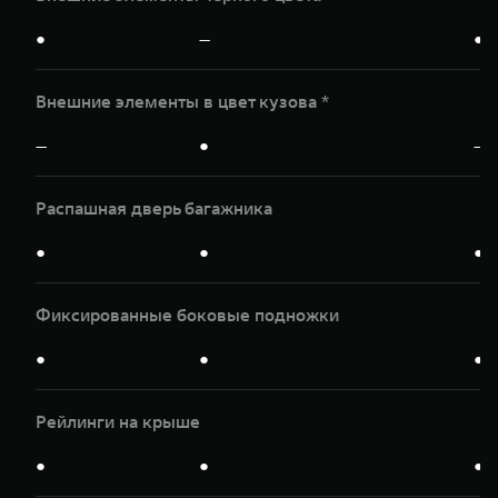
●
—
●
Внешние элементы в цвет кузова *
—
●
—
Распашная дверь багажника
●
●
●
Фиксированные боковые подножки
●
●
●
Рейлинги на крыше
●
●
●