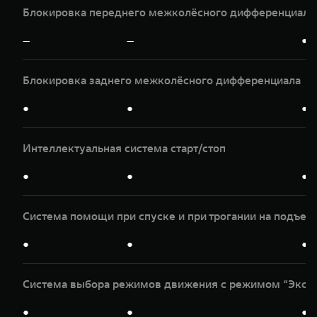
Блокировка переднего межколёсного дифференциала
—
—
●
Блокировка заднего межколёсного дифференциала
●
●
●
Интеллектуальная система старт/стоп
●
●
●
Система помощи при спуске и при трогании на подъем
●
●
●
Система выбора режимов движения с режимом “Экспе
●
●
●