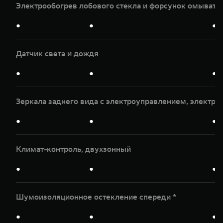
Электрообогрев лобового стекла и форсунок омывате
●
●
●
Датчик света и дождя
●
●
●
Зеркала заднего вида с электроуправлением, электр
●
●
●
Климат-контроль, двухзонный
●
●
●
Шумоизоляционное остекление спереди *
●
●
●