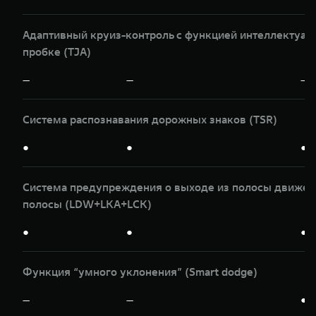
Адаптивный круиз-контроль с функцией интеллектуаль
пробке (TJA)
—
—
—
Система распознавания дорожных знаков (TSR)
●
●
●
Система предупреждения о выходе из полосы движени
полосы (LDW+LKA+LCK)
●
●
●
Функция “умного уклонения” (Smart dodge)
—
—
●