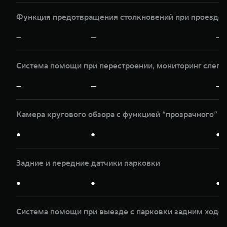
Функция предотвращения столкновений при проезде п
—
—
—
Система помощи при перестроении, мониторинг слепы
—
—
—
Камера кругового обзора с функцией “прозрачного” к
●
●
●
Задние и передние датчики парковки
●
●
●
Система помощи при выезде с парковки задним ходом