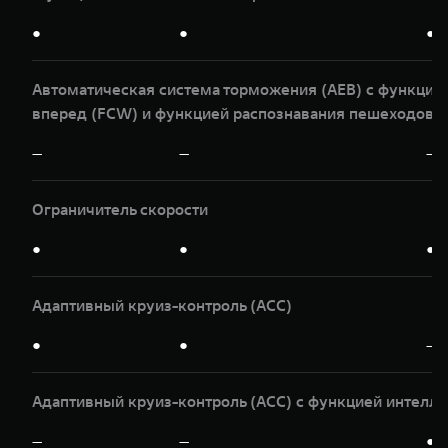
●
●
●
Автоматическая система торможения (AEB) с функци
вперед (FCW) и функцией распознавания пешеходов и
—
—
—
Ограничитель скорости
●
●
●
Адаптивный круиз-контроль (ACC)
●
●
—
Адаптивный круиз-контроль (ACC) с функцией интелле
—
—
●