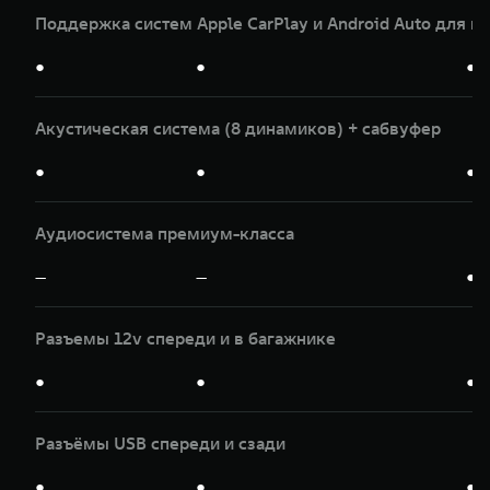
Поддержка систем Apple CarPlay и Android Auto для и
●
●
●
Акустическая система (8 динамиков) + сабвуфер
●
●
●
Аудиосистема премиум-класса
—
—
●
Разъемы 12v спереди и в багажнике
●
●
●
Разъёмы USB спереди и сзади
●
●
●