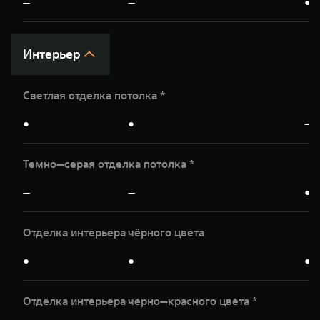
—
—
●
Интерьер
Светлая отделка потолка *
●
●
—
Темно—серая отделка потолка *
—
—
●
Отделка интерьера чёрного цвета
●
●
●
Отделка интерьера чeрно—красного цвета *