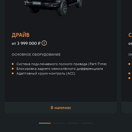
TANK Финансы
Сервис
Корпоративным клиентам
Специальные предложения
Моторные масла
TANK ФИНАНСЫ
ДРАЙВ
С
TANK Кредит
ЦИФРОВЫЕ СЕРВИСЫ TANK
от
3 999 000 ₽
о
TANK Лизинг
Цифровые сервисы TANK
ОСНОВНОЕ ОБОРУДОВАНИЕ
О
TANK 500
TANK 700
Система подключаемого полного привода (Part-Time)
TANK Страхование
Подписки
Веди за собой
Сила признан
Блокировка заднего межколёсного дифференциала
от 6 499 000 ₽
от 10 199 
Адаптивный круиз-контроль (ACC)
В наличии