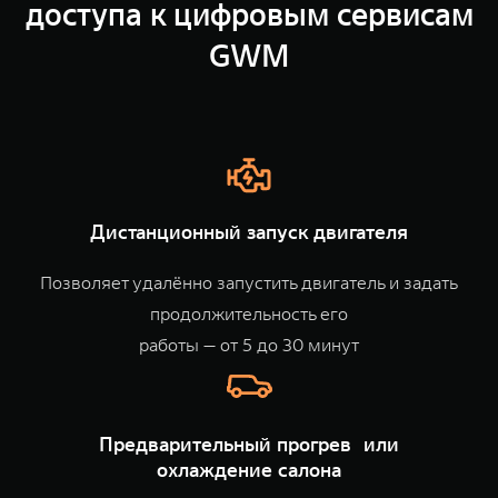
доступа к цифровым сервисам
TANK Финансы
Сервис
GWM
Корпоративным клиентам
Специальные предложения
TANK 500
TANK 700
Моторные масла
Веди за собой
Сила признания
TANK ФИНАНСЫ
от 6 499 000 ₽
от 10 199 000 ₽
TANK Кредит
ЦИФРОВЫЕ СЕРВИСЫ TANK
TANK Лизинг
Цифровые сервисы TANK
Дистанционный запуск двигателя
TANK Страхование
Подписки
Позволяет удалённо запустить двигатель и задать
WEY 07
WEY 05
продолжительность его
Расширяя границы комфорта
Эстетика нового времени
от 6 149 000 ₽
от 5 699 000 ₽
работы — от 5 до 30 минут
Предварительный прогрев или
охлаждение салона