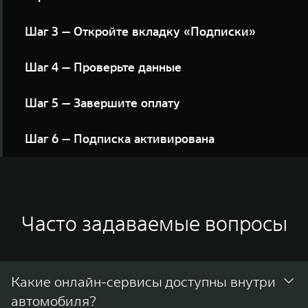
Найдите кнопку в разделе «Доступные сервисы»
Шаг 3 — Откройте вкладку «Подписки»
Нажмите кнопку «Выбрать» напротив интересующего
Шаг 4 — Проверьте данные
предложения
Укажите e-mail для получения чека и нажмите кнопку
Шаг 5 — Завершите оплату
«Оформить подписку»
Следуйте инструкциям платёжной системы до
Шаг 6 — Подписка активирована
завершения оформления
Вы увидите экран подтверждения. Сервис
подключён, квитанция отправлена на вашу
электронную почту
Часто задаваемые вопросы
Какие онлайн-сервисы доступны внутри
автомобиля?