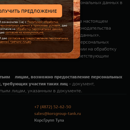
раве продолжить обработку моих персональных данных в
и.
 и до достижения целей, указанных в настоящем
брабатывать в целях исполнения законодательства
2006 г. № 152 - ФЗ «О персональных данных».
 основании поручения на обработку персональных
и на условиях, указанных в поручении на обработку
ых на условиях, установленных соответствующим
тьим лицам, возможно предоставление персональных
, требующих участия таких лиц
– документ,
тьим лицам, указанным в документе.
+7 (4872) 52-62-50
sales@korsgroup-tank.ru
КорсГрупп Тула