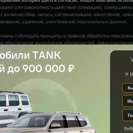
овершение которых дается согласие, общее описание испо
ации) или совокупность действий (операций), совершаемы
 включая сбор, запись, систематизацию, накопление, хран
кирование, удаление, уничтожение персональных данных.
 обязаны соблюдать принципы и правила обработки персона
а обеспечение выполнения обязанностей, предусмотренны
комился(ась) с Перечнем третьих лиц.
ицам с письменным запросом для получения информации, к
 неполных персональных данных и/или отозвать настоящее
заявления в простой письменной форме заказным письмом 
орпус главный, ЛИТ. А, А1, А2, 2 этаж, пом. 202. Письмен
данных или его представителя, сведения о дате выдачи у
нных в отношениях с Оператором (№ договора, дата закл
зом подтверждающие факт обработки персональных данных 
отку персональных данных в срок, не превышающий 30 (Тр