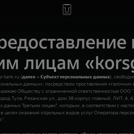
предоставление
им лицам «korsg
-tank.ru (
далее – Субъект персональных данных
), свободн
сональных данных», посредством проставления «галочки» 
и выражаю Обществу с ограниченной ответственностью О
род Тула, Рязанская ул., дом 38 корпус главный, ЛИТ. А, А1,
ых данных Третьим лицам¹, которым, в соответствии с нас
 целях оказания отдельных видов услуг Оператора персон
" .