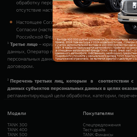
обработку персональных данных. В случае отзыва 
отсутствие настоящего Согласия по основаниям, 
Настоящее Согласие на обработку персональных да
Согласии (настоящее условие не распространяется 
Российской Федерации) или до момента его отзыва в
¹
Третье лицо
– юридическое лицо, и/или индивидуальны
данных, Оператор предоставил право обрабатывать пер
персональных данных и/или лицо, которое осуществля
договором.
²
Перечень третьих лиц, которым в соответствии с 
данных субъектов персональных данных в целях оказан
регламентирующий цели обработки, категории, перече
Модели
Покупателям
TANK 300
Спецпредложения
TANK 400
Тест-драйв
TANK 500
TANK Финансы