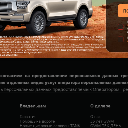
Согласия на обработку персональных данных, Оператор вп
предусмотренным законодательством Российской Федераци
нных действует с момента его предоставления Оператору
на персональные данные, которые Оператор имеет право о
 соответствии со статьей 9 Федерального закона от 27.07.
й предприниматель, и/или физическое лицо, которому на
сональные данные субъектов персональных данных в целях 
ет совместную с оператором обработку персональных данн
согласием на предоставление персональных данных тре
ия отдельных видов услуг оператора персональных данных
нь персональных данных предоставляемых Оператором Тре
Владельцам
О дилере
Гарантия
О нас
Помощь на дороге
35 лет GWM
Новые цифровые сервисы TANK
GWM ТЕХ ДЕНЬ