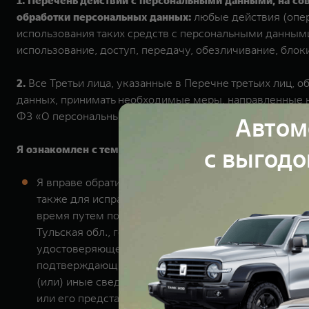
1. Перечень действий с персональными данными, на с
обработки персональных данных:
любые действия (опер
использования таких средств с персональными данными,
использование, доступ, передачу, обезличивание, бло
2.
Все Третьи лица, указанные в Перечне третьих лиц,
данных, принимать необходимые меры, направленные н
ФЗ «О персональных данных».
Я подтверждаю, что озна
Я ознакомлен с тем, что:
Я вправе обратиться к Оператору и/или Третьим л
также для исправления (дополнения) неверных или
время путем подачи Оператору соответствующего 
Тульская обл., город Тула, Рязанская ул., дом 38 к
удостоверяющего личность Субъекта персональных 
подтверждающие участие Субъекта персональных да
(или) иные сведения), либо сведения, иным обра
или его представителя. Оператор прекращает обраб