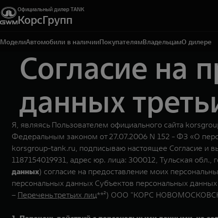
Официальный дилер TANK
КорсГрупп
Тула, ул. Октябрьская, д. 318
+7 (4872) 52-62-50
Модели
Автомобили в наличии
Покупателям
Владельцам
О дилере
Согласие на 
данных треть
Я, являясь Пользователем официального сайта korsgroup
Федеральным законом от 27.07.2006 N 152 - ФЗ «О пер
korsgroup-tank.ru, подписываю настоящее Согласие 
1187154019931, адрес юр. лица: 300012, Тульская обл., го
данных
) согласие на предоставление моих персональн
персональных данных Субъектов персональных данных в
–
Перечень третьих лиц
**²) ООО "КОРС НОВОМОСКОВСК