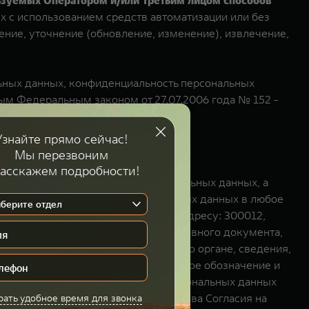
льзуемых Оператором и/или Третьим лицом способов
х с использованием средств автоматизации или без
ение, уточнение (обновление, изменение), извлечение,
льных данных, конфиденциальность персональных
м Федеральным законом от 27.07.2006 года № 152 -
асающейся обработки моих персональных данных, а
 Согласие на обработку персональных данных в любое
с описью вложения по почтовому адресу: 300012,
ное заявление должно содержать № основного документа,
казанного документа и выдавшем его органе, сведения,
ючения договора, условное словесное обозначение и
Оператором, подпись Субъекта персональных данных
идцать) дней с даты получения отзыва Согласия на