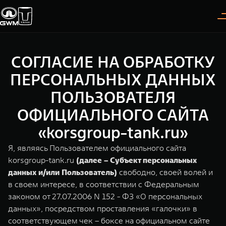
СОГЛАСИЕ НА ОБРАБОТКУ
Покупателям
Владельцам
О дилере
Модели
ПЕРСОНАЛЬНЫХ ДАННЫХ
ПОЛЬЗОВАТЕЛЯ
ВЫБОР АВТОМОБИЛЯ
ГАРАНТИЯ И ПОДДЕРЖКА
ИНФОРМАЦИЯ
ОФИЦИАЛЬНОГО САЙТА
Спецпредложения
Гарантия
О нас
«korsgroup-tank.ru»
Конфигуратор
Помощь на дороге
35 лет GWM
Я, являясь Пользователем официального сайта
korsgroup-tank.ru
(далее – Субъект персональных
Тест-драйв
GWM ТЕХ ДЕНЬ
TANK 300
TANK 400
СЕРВИС
данных и/или Пользователь)
свободно, своей волей и
Следуй за открытиями
За пределы возможного
Зарядные станции
Новости
в своем интересе, в соответствии с Федеральным
от 3 999 000 ₽
от 5 599 000 ₽
Калькулятор ТО
законом от 27.07.2006 N 152 - ФЗ «О персональных
данных», посредством проставления «галочки» в
Нулевое ТО
ПОКУПКА АВТОМОБИЛЯ
соответствующем чек – боксе на официальном сайте