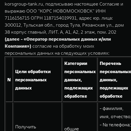
TANK Финансы
Сервис
korsgroup-tank.ru, подписываю настоящее Согласие и
выражаю ООО "КОРС НОВОМОСКОВСК" ИНН
Корпоративным клиентам
Специальные предложения
7116156715 ОГРН 1187154019931, адрес юр. лица:
TANK 500
TANK 700
300012, Тульская обл., город Тула, Рязанская ул., дом
Моторные масла
Веди за собой
Сила признания
TANK ФИНАНСЫ
38 корпус главный, ЛИТ. А, А1, А2, 2 этаж, пом. 202
от 6 499 000 ₽
от 10 199 000 ₽
(далее - «Оператор персональных данных и/или
TANK Кредит
ЦИФРОВЫЕ СЕРВИСЫ TANK
Компания»)
согласие на обработку моих
TANK Лизинг
Цифровые сервисы TANK
персональных данных на следующих условиях:
Категории
Перечень
TANK Страхование
Подписки
Цели обработки
персональных
персональных
N
персональных
данных,
данных,
WEY 07
WEY 05
данных
подлежащих
подлежащих
Расширяя границы комфорта
Эстетика нового времени
от 6 149 000 ₽
от 5 699 000 ₽
обработке
обработке
- фамилия,
имя, отчество
- № телефона;
Получить
общие