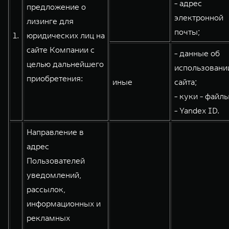
- адрес
предложение о
WEY 80
WEY 80 Лаундж
электронной
лизинге для
Масштаб возможностей
Масштаб возможностей
почты;
1.
юридических лиц на
от 6 449 000 ₽
от 8 099 000 ₽
сайте Компании с
- данные об
целью дальнейшего
использовани
приобретения:
иные
сайта;
- куки - файлы
- Yandex ID.
Направление в
адрес
Пользователей
уведомлений,
рассылок,
информационных и
рекламных