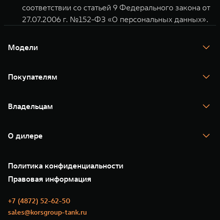
соответствии со статьей 9 Федерального закона от
27.07.2006 г. №152-ФЗ «О персональных данных».
Модели
TANK 300
TANK 400
Покупателям
TANK 500
TANK 700
Спецпредложения
Тест-драйв
Владельцам
TANK Финансы
TANK Кредит
Гарантия
TANK Лизинг
Помощь на дороге
Корпоративным клиентам
О дилере
Новые цифровые сервисы TANK
Зарядные станции
Подписки
О нас
Специальные предложения
35 лет GWM
Сервис
Политика конфиденциальности
GWM ТЕХ ДЕНЬ
Нулевое ТО
Новости
Правовая информация
Моторные масла
+7 (4872) 52-62-50
sales@korsgroup-tank.ru