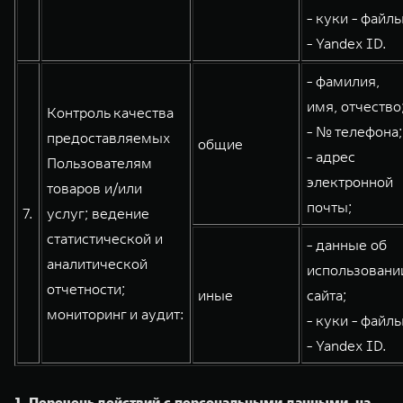
- куки - файлы
- Yandex ID.
- фамилия,
имя, отчество
Контроль качества
- № телефона;
предоставляемых
общие
- адрес
Пользователям
электронной
товаров и/или
почты;
7.
услуг; ведение
статистической и
- данные об
аналитической
использовани
отчетности;
иные
сайта;
мониторинг и аудит:
- куки - файлы
- Yandex ID.
1. Перечень действий с персональными данными, на