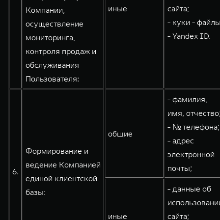
иные
сайта;
Компании,
- куки - файлы
осуществление
- Yandex ID.
мониторинга,
контроля продаж и
обслуживания
Пользователя:
- фамилия,
имя, отчество
- № телефона;
общие
- адрес
Формирование и
электронной
ведение Компанией
почты;
6.
единой клиентской
- данные об
базы:
использовани
иные
сайта;