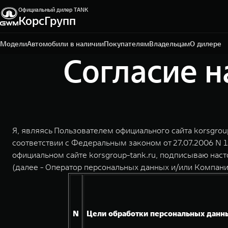
Официальный дилер TANK
КорсГрупп
Тула, ул. Октябрьская, д. 318
+7 (4872) 52-62-50
Модели
Автомобили в наличии
Покупателям
Владельцам
О дилере
Согласие н
Я, являясь Пользователем официального сайта korsgroup
соответствии с Федеральным законом от 27.07.2006 N 
официальном сайте korsgroup-tank.ru, подписываю н
(далее - Оператор персональных данных и/или Компани
N
Цели обработки персональных данн