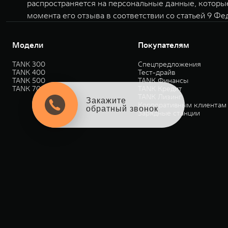
распространяется на персональные данные, которы
момента его отзыва в соответствии со статьей 9 Фе
Модели
Покупателям
TANK 300
Спецпредложения
TANK 400
Тест-драйв
TANK 500
TANK Финансы
TANK 700
TANK Кредит
TANK Лизинг
Закажите
Корпоративным клиентам
обратный звонок
Зарядные станции