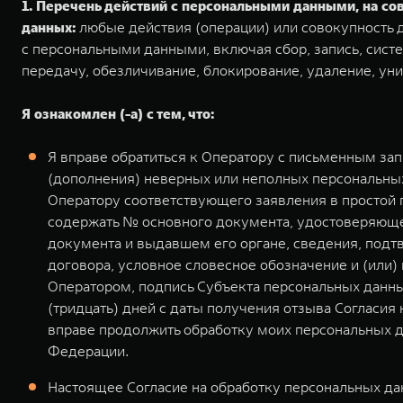
1. Перечень действий с персональными данными, на с
данных:
любые действия (операции) или совокупность д
с персональными данными, включая сбор, запись, систе
передачу, обезличивание, блокирование, удаление, ун
Я ознакомлен (-а) с тем, что:
Я вправе обратиться к Оператору с письменным за
(дополнения) неверных или неполных персональных
Оператору соответствующего заявления в простой
содержать № основного документа, удостоверяющег
документа и выдавшем его органе, сведения, подт
договора, условное словесное обозначение и (или
Оператором, подпись Субъекта персональных данны
(тридцать) дней с даты получения отзыва Согласия
вправе продолжить обработку моих персональных д
Федерации.
Настоящее Согласие на обработку персональных дан