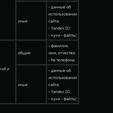
- данные об
использовании
иные
сайта;
- Yandex ID;
- куки - файлы;
- фамилия,
общие
имя, отчество;
- № телефона;
кой и
- данные об
использовании
иные
сайта;
- Yandex ID;
- куки - файлы;