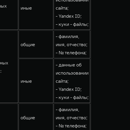
ных
иные
сайта;
- Yandex ID;
- куки - файлы;
- фамилия,
общие
имя, отчество;
- № телефона;
мных
- данные об
:
использовании
иные
сайта;
- Yandex ID;
- куки - файлы;
- фамилия,
общие
имя, отчество;
- № телефона;