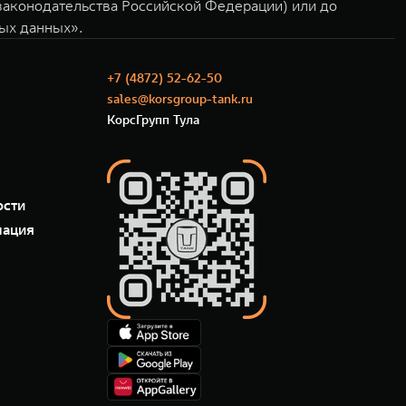
 законодательства Российской Федерации) или до
ных данных».
+7 (4872) 52-62-50
sales@korsgroup-tank.ru
КорсГрупп Тула
ости
мация