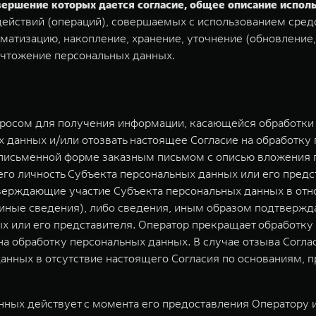
овершение которых дается согласие, общее описание испо
ействий (операций), совершаемых с использованием средс
матизацию, накопление, хранение, уточнение (обновление,
ичтожение персональных данных.
просом для получения информации, касающейся обработки 
 данных и/или отозвать настоящее Согласие на обработку
 письменной форме заказным письмом с описью вложения п
о личность Субъекта персональных данных или его предст
верждающие участие Субъекта персональных данных в отн
) иные сведения), либо сведения, иным образом подтверж
х или его представителя. Оператор прекращает обработк
 на обработку персональных данных. В случае отзыва Согл
анных в отсутствие настоящего Согласия по основаниям,
ных действует с момента его предоставления Оператору и 