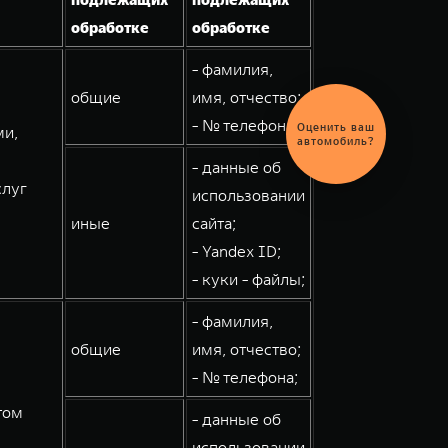
обработке
обработке
- фамилия,
общие
имя, отчество;
- № телефона;
Оценить ваш
ми,
автомобиль?
- данные об
слуг
использовании
иные
сайта;
- Yandex ID;
- куки - файлы;
- фамилия,
общие
имя, отчество;
- № телефона;
том
- данные об
использовании