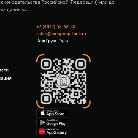
 законодательства Российской Федерации) или до
ных данных».
+7 (4872) 52-62-50
sales@korsgroup-tank.ru
КорсГрупп Тула
ости
мация