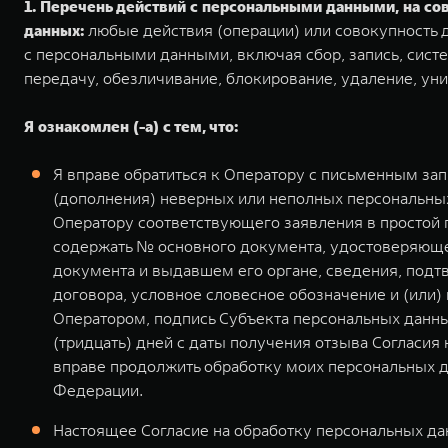
1. Перечень действий с персональными данными, на с
данных:
любые действия (операции) или совокупность д
с персональными данными, включая сбор, запись, систе
передачу, обезличивание, блокирование, удаление, ун
Я ознакомлен (-а) с тем, что:
Я вправе обратиться к Оператору с письменным за
(дополнения) неверных или неполных персональных
Оператору соответствующего заявления в простой
содержать № основного документа, удостоверяющег
документа и выдавшем его органе, сведения, подт
договора, условное словесное обозначение и (или
Оператором, подпись Субъекта персональных данны
(тридцать) дней с даты получения отзыва Согласия
вправе продолжить обработку моих персональных д
Федерации.
Настоящее Согласие на обработку персональных дан