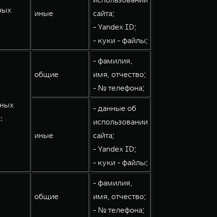
ных
иные
сайта;
- Yandex ID;
- куки - файлы;
- фамилия,
общие
имя, отчество;
- № телефона;
мных
- данные об
:
использовании
иные
сайта;
- Yandex ID;
- куки - файлы;
- фамилия,
общие
имя, отчество;
- № телефона;