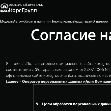
Официальный дилер TANK
КорсГрупп
Тула, ул. Октябрьская, д. 318
+7 (4872) 52-62-50
Модели
Автомобили в наличии
Покупателям
Владельцам
О дилере
Согласие н
Я, являясь Пользователем официального сайта korsgrou
соответствии с Федеральным законом от 27.07.2006 N 
официальном сайте korsgroup-tank.ru, подписываю н
(далее - Оператор персональных данных и/или Компани
N
Цели обработки персональных данн