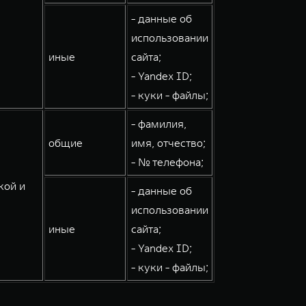
- данные об
использовании
иные
сайта;
- Yandex ID;
- куки - файлы;
- фамилия,
общие
имя, отчество;
- № телефона;
кой и
- данные об
использовании
иные
сайта;
- Yandex ID;
- куки - файлы;