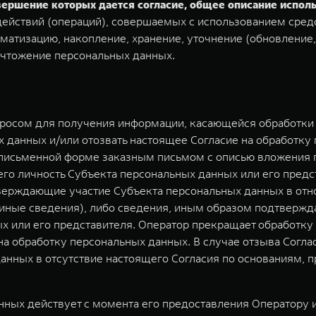
овершение которых дается согласие, общее описание испо
ействий (операций), совершаемых с использованием средс
матизацию, накопление, хранение, уточнение (обновление,
ичтожение персональных данных.
просом для получения информации, касающейся обработки 
 данных и/или отозвать настоящее Согласие на обработку
 письменной форме заказным письмом с описью вложения п
о личность Субъекта персональных данных или его предст
верждающие участие Субъекта персональных данных в отн
) иные сведения), либо сведения, иным образом подтверж
х или его представителя. Оператор прекращает обработк
 на обработку персональных данных. В случае отзыва Согл
анных в отсутствие настоящего Согласия по основаниям,
ных действует с момента его предоставления Оператору и 