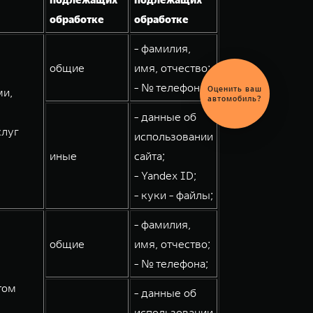
обработке
обработке
- фамилия,
общие
имя, отчество;
Выгодный
- № телефона;
ми,
обмен
автомобиля
- данные об
слуг
использовании
иные
сайта;
- Yandex ID;
- куки - файлы;
- фамилия,
общие
имя, отчество;
- № телефона;
том
- данные об
использовании