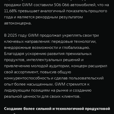
WEY 80
WEY 80 Лаундж
продажи GWM составили 506 066 автомобилей, что на
Масштаб возможностей
Масштаб возможностей
11,68% превышает аналогичный показатель прошлого
от 6 449 000 ₽
от 8 099 000 ₽
года и является рекордным результатом
автоконцерна.
В 2025 году GWM продолжал укреплять свои три
ключевых направления: передовые технологии,
внедорожные возможности и глобализацию.
Благодаря ускорению развития премиальных
продуктов, интеллектуальных решений и
привлечению молодой аудитории, концерн расширил
свой ассортимент, повысив общую
конкурентоспособность и сделав пользовательский
опыт более насыщенным. GWM стремится к
лидирующим позициям на рынке и созданию
реальной ценности для своих клиентов.
Создание более сильной и технологичной продуктовой