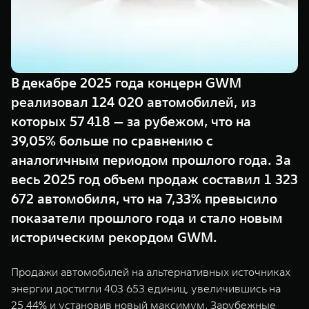
TANK Финансы
Сервис
Корпоративным клиентам
Специальные предложения
TANK 500
TANK 700
Моторные масла
Веди за собой
Сила признания
TANK ФИНАНСЫ
от 6 499 000 ₽
от 10 199 000 ₽
В декабре 2025 года концерн GWM
TANK Кредит
ЦИФРОВЫЕ СЕРВИСЫ TANK
реализовал 124 020 автомобилей, из
которых 57 418 — за рубежом, что на
TANK Лизинг
Цифровые сервисы TANK
39,05% больше по сравнению с
TANK Страхование
Подписки
аналогичным периодом прошлого года. За
весь 2025 год объем продаж составил 1 323
WEY 07
WEY 05
672 автомобиля, что на 7,33% превысило
Расширяя границы комфорта
Эстетика нового времени
от 6 149 000 ₽
от 5 699 000 ₽
показатели прошлого года и стало новым
историческим рекордом GWM.
Продажи автомобилей на альтернативных источниках
энергии достигли 403 653 единиц, увеличившись на
25,44% и установив новый максимум. Зарубежные