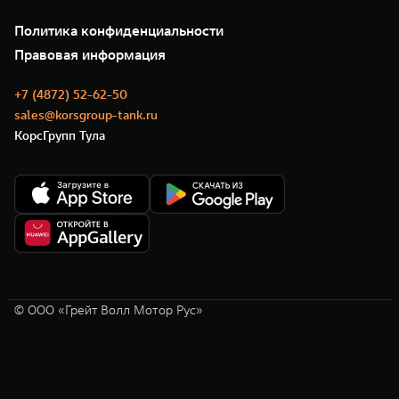
О нас
Специальные предложения
35 лет GWM
Сервис
Политика конфиденциальности
GWM ТЕХ ДЕНЬ
Нулевое ТО
Новости
Правовая информация
Моторные масла
+7 (4872) 52-62-50
sales@korsgroup-tank.ru
КорсГрупп Тула
© ООО «Грейт Волл Мотор Рус»