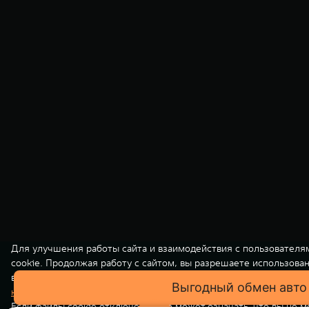
Для улучшения работы сайта и взаимодействия с пользователя
cookie. Продолжая работу с сайтом, вы разрешаете использова
вашей персональной информации на нашем сайте осуществляет
Выгодный обмен авто
конфиденциальности
. Вы всегда можете отключить файлы cooki
Если файлы cookie отключены, это может означать, что вы не 