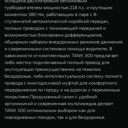
оснащена двухлитровым бензиновым
WEY 07
WEY 05
турбодвигателем мощностью 218 л.с. и крутящим
Расширяя границы комфорта
Эстетика нов
моментом 380 Нм, работающим в паре с 8-
от 6 149 000 ₽
от 5 699 0
ступенчатой автоматической коробкой передач,
полным приводом с понижающей передачей и
возможностью блокировки дифференциалов,
обширным набором внедорожных режимов движения
и современными системами помощи водителю. В
зависимости от комплектации, TANK 300 предлагает
либо жестко подключаемый полный привод для
эксплуатации преимущественно на тяжелом
бездорожье, либо интеллектуальную систему полного
WEY 80
WEY 80 
привода с многодисковой муфтой для комфортного
Масштаб возможностей
Масштаб воз
передвижения по городу и на дорогах с переменным
от 6 449 000 ₽
от 8 099 
покрытием.Продуманный салон с удобной
эргономикой и современная мультимедиа делают
TANK 300 оптимальным выбором как для
повседневных поездок, так и для бездорожья.