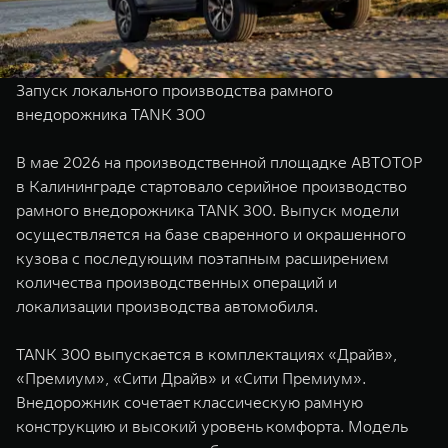
TANK Финансы
Сервис
Корпоративным клиентам
Специальные предложения
Моторные масла
Запуск локального производства рамного
TANK ФИНАНСЫ
внедорожника TANK 300
TANK Кредит
ЦИФРОВЫЕ СЕРВИСЫ TANK
В мае 2026 на производственной площадке АВТОТОР
TANK Лизинг
Цифровые сервисы TANK
в Калининграде стартовало серийное производство
TANK 500
TANK 700
рамного внедорожника TANK 300. Выпуск модели
TANK Страхование
Подписки
Веди за собой
Сила признан
осуществляется на базе сваренного и окрашенного
от 6 499 000 ₽
от 10 199 
кузова с последующим поэтапным расширением
количества производственных операций и
локализации производства автомобиля.
TANK 300 выпускается в комплектациях «Драйв»,
«Премиум», «Сити Драйв» и «Сити Премиум».
Внедорожник сочетает классическую рамную
конструкцию и высокий уровень комфорта. Модель