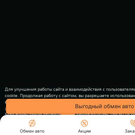
Для улучшения работы сайта и взаимодействия с пользователя
cookie. Продолжая работу с сайтом, вы разрешаете использова
вашей персональной информации на нашем сайте осуществляет
конфиденциальности
. Вы всегда можете отключить файлы cooki
Если файлы cookie отключены, это может означать, что вы не 
использовать все функции нашего сайта.
Обмен авто
Акции
Понятно
Зака