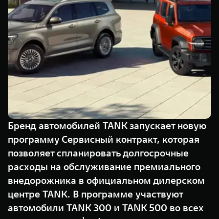
TANK Финансы
Сервис
Корпоративным клиентам
Специальные предложения
Моторные масла
TANK ФИНАНСЫ
TANK Кредит
ЦИФРОВЫЕ СЕРВИСЫ TANK
TANK Лизинг
Цифровые сервисы TANK
TANK 500
TANK 700
TANK Страхование
Подписки
Веди за собой
Сила признан
от 6 499 000 ₽
от 10 199 
Бренд автомобилей TANK запускает новую
программу Сервисный контракт, которая
позволяет спланировать долгосрочные
расходы на обслуживание премиального
внедорожника в официальном дилерском
центре TANK. В программе участвуют
автомобили TANK 300 и TANK 500 во всех