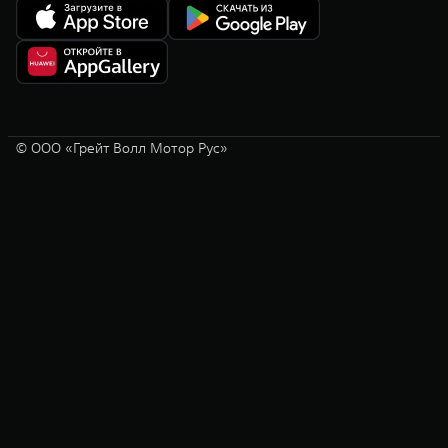
© ООО «Грейт Волл Мотор Рус»