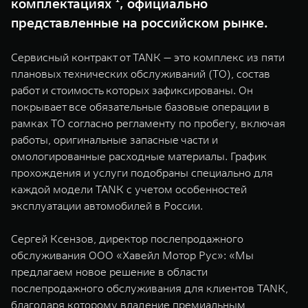
комплектациях ¹, официально
WEY 07
WEY 05
представленные на российском рынке.
Расширяя границы комфорта
Эстетика нов
от 6 149 000 ₽
от 5 699 0
Сервисный контракт от TANK — это комплекс из пяти
плановых технических обслуживаний (ТО), состав
работ и стоимость которых зафиксированы. Он
покрывает все обязательные базовые операции в
рамках ТО согласно регламенту по пробегу, включая
работы, оригинальные запасные части и
омологированные расходные материалы. График
прохождения и услуги подобраны специально для
каждой модели TANK с учетом особенностей
WEY 80
WEY 80 
эксплуатации автомобилей в России.
Масштаб возможностей
Масштаб воз
от 6 449 000 ₽
от 8 099 
Сергей Ксензов, директор послепродажного
обслуживания ООО «Хавейл Мотор Рус»: «Мы
предлагаем новое решение в области
послепродажного обслуживания для клиентов TANK,
благодаря которому владение премиальным