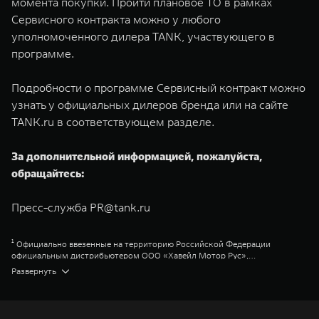
момента покупки. Пройти плановое ТО в рамках
Сервисного контракта можно у любого
уполномоченного дилера TANK, участвующего в
программе.
Подробности о программе Сервисный контракт можно
узнать у официальных дилеров бренда или на сайте
TANK.ru в соответствующем разделе.
За дополнительной информацией, пожалуйста,
обращайтесь:
Пресс-служба
PR@tank.ru
¹ Официально ввезенные на территорию Российской Федерации
официальным дистрибьютером ООО «Хавейл Мотор Рус»,
представленные в официальной дилерской сети TANK
Great Wall Motor Company Limited (GWM) — глобальный производитель
Развернуть
внедорожников, кроссоверов и пикапов, специализирующийся на
интеллектуальных технологиях и экологичном производстве. Компания
была зарегистрирована на Гонконгской и Шанхайской фондовых биржах
в 2003 и 2011 годах соответственно. Сфера деятельности концерна