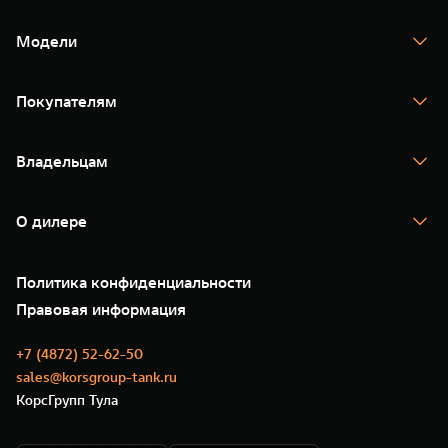
Модели
TANK 300
TANK 400
Покупателям
TANK 500
TANK 700
Спецпредложения
Тест-драйв
Владельцам
TANK Финансы
TANK Кредит
Гарантия
TANK Лизинг
Помощь на дороге
Корпоративным клиентам
О дилере
Новые цифровые сервисы TANK
Зарядные станции
Подписки
О нас
Специальные предложения
35 лет GWM
Сервис
Политика конфиденциальности
GWM ТЕХ ДЕНЬ
Нулевое ТО
Новости
Правовая информация
Моторные масла
+7 (4872) 52-62-50
sales@korsgroup-tank.ru
КорсГрупп Тула