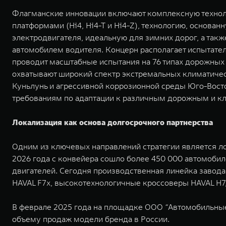
Флагманские инновации включают комплексную техно
платформами (Hi4, Hi4-T и Hi4-Z), технологию, основа
электродвигателя, идеальную для зимних дорог, а та
автомобилем водителя. Концерн располагает испытател
проводит масштабные испытания на 76 типах дорожных 
охватывают широкий спектр экстремальных климатическ
Куньлунь и агрессивной коррозионной среды Юго-Вос
требованиям по адаптации к различным дорожным и к
Локализация как основа долгосрочного партнерства
Одним из ключевых направлений стратегии является ло
2026 года с конвейера сошло более 450 000 автомобиле
двигателей. Сегодня производственная линейка завода
HAVAL F7x, высокотехнологичные кроссоверы HAVAL H
В феврале 2025 года на площадке ООО “Автомобильные 
объему продаж модели бренда в России.