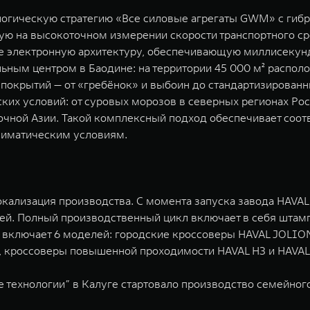
логическую стратегию «Все силовые агрегаты GWM» с ги
нную на высокоточном измерении скорости транспортного с
кже электронную архитектуру, обеспечивающую миллисекун
ьным центром в Баодине: на территории 45 000 м² распол
покрытий — от «гребёнок» и выбоин до стандартизированн
их условий: от суровых морозов в северных регионах Рос
точной Азии. Такой комплексный подход обеспечивает с
лиматическим условиям.
кализация производства. С момента запуска завода HAVAL 
й. Полный производственный цикл включает в себя штампов
 включает 6 моделей: городские кроссоверы HAVAL JOLION
7, кроссоверы повышенной проходимости HAVAL H3 и HAVA
технологии” в Калуге стартовало производство семейного