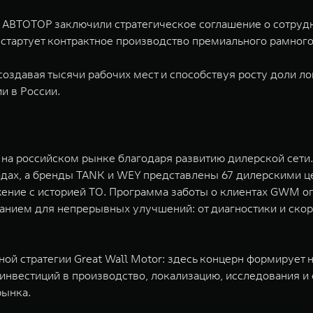
и АВТОТОР заключили стратегическое соглашение о сотрудн
стартует контрактное производство премиального рамног
создавая тысячи рабочих мест и способствуя росту доли
и в России.
а российском рынке благодаря развитию дилерской сети. 
ородах, а бренды TANK и WEY представлены 67 дилерскими 
ожение с историей ТО. Программа заботы о клиентах GWM 
нием для непрерывных улучшений: от диагностики и скоро
ой стратегии Great Wall Motor: здесь концерн формирует 
нвестиций в производство, локализацию, исследования и 
рынка.