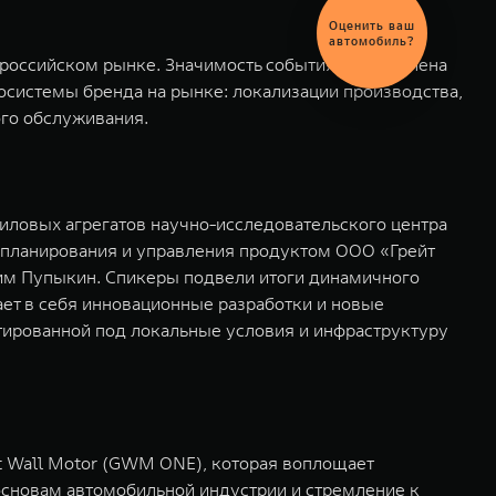
Выгодный
обмен
автомобиля
 российском рынке. Значимость события обусловлена
осистемы бренда на рынке: локализации производства,
го обслуживания.
иловых агрегатов научно-исследовательского центра
 планирования и управления продуктом ООО «Грейт
им Пупыкин. Спикеры подвели итоги динамичного
ает в себя инновационные разработки и новые
ированной под локальные условия и инфраструктуру
t Wall Motor (GWM ONE), которая воплощает
основам автомобильной индустрии и стремление к