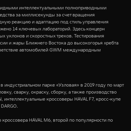
бридными интеллектуальными полноприводными
редства за миллисекунды за счет вращения
дную реакцию и адаптацию под стиль управления
ожено 14 ключевых лабораторий. Здесь концерн
ых уклонов и скоростных треков. Тестирования
сии и жары Ближнего Востока до высокогорья хребта
оответствие автомобилей GWM международным
в индустриальном парке «Узловая» в 2019 году по март
ку, сварку, окраску, сборку, а также производство
, интеллектуальные кроссоверы HAVAL F7, кросс-купе
L DARGO.
 кроссовера HAVAL M6, второй по популярности по