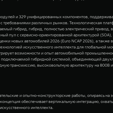
 модулей и 329 унифицированных компонентов, поддержив
и с требованиями различных рынков. Технологическая пла
аемый гибрид, гибрид, полностью электрический привод,
ный пул с сервисно-ориентированной архитектурой (SOA),
ценки новых автомобилей 2026 (Euro NCAP 2026), а также
хнологией искусственного интеллекта для глобальной моб
трирует возможности и опыт автомобильной промышленност
 подключаемой гибридной системой, объединяющей двухл
дную трансмиссию, высоковольтную архитектуру на 800В 
ельские и опытно-конструкторские работы, опираясь на э
а концепция обеспечивает вертикальную интеграцию, охват
 искусственного интеллекта.