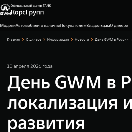
Официальный дилер TANK
КорсГрупп
Тула, ул. Октябрьская, д. 318
+7 (4872) 52-62-50
Модели
Автомобили в наличии
Покупателям
Владельцам
О дилере
Главная
О дилере
Информация
Новости
День GWM в России: т
10 апреля 2026 года
День GWM в Ро
локализация и
развития