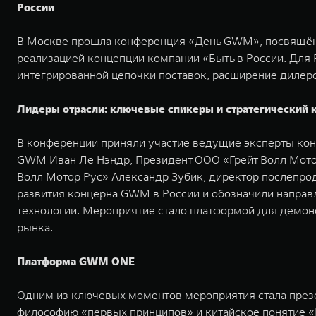
России
В Москве прошла конференция «День GWM», посвящённа
реализацией концепции компании «Быть в России. Для 
интегрированной цепочки поставок, расширение дилер
Лидеры отрасли: ключевые спикеры и стратегический 
В конференции приняли участие ведущие эксперты кон
GWM Иван Ле Нэндр, Президент ООО «Грейт Волл Мотор
Волл Мотор Рус» Александр Зубик, директор послепр
развития концерна GWM в России и обозначили направл
технологии. Мероприятие стало платформой для демон
рынка.
Платформа GWM ONE
Одним из ключевых моментов мероприятия стала презе
философию «первых принципов» и китайское понятие «