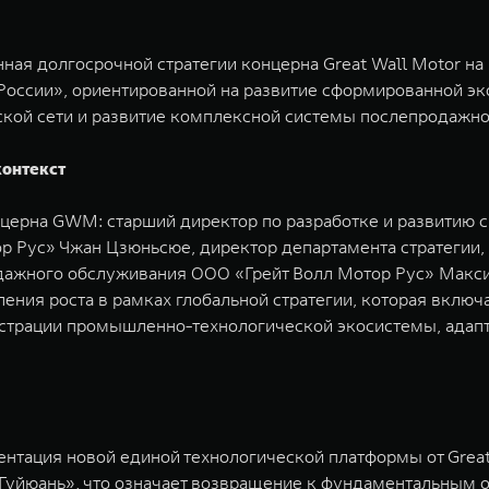
я долгосрочной стратегии концерна Great Wall Motor на
России», ориентированной на развитие сформированной эк
ской сети и развитие комплексной системы послепродажно
контекст
церна GWM: старший директор по разработке и развитию с
 Рус» Чжан Цзюньсюе, директор департамента стратегии,
одажного обслуживания ООО «Грейт Волл Мотор Рус» Макс
ения роста в рамках глобальной стратегии, которая включ
страции промышленно-технологической экосистемы, адапт
нтация новой единой технологической платформы от Grea
Гуйюань», что означает возвращение к фундаментальным 