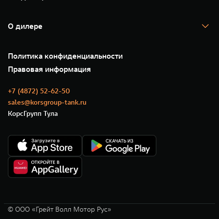
TANK Финансы
TANK Кредит
Гарантия
TANK Лизинг
Помощь на дороге
Корпоративным клиентам
О дилере
Новые цифровые сервисы TANK
Зарядные станции
Подписки
О нас
Специальные предложения
35 лет GWM
Сервис
Политика конфиденциальности
GWM ТЕХ ДЕНЬ
Нулевое ТО
Новости
Правовая информация
Моторные масла
+7 (4872) 52-62-50
sales@korsgroup-tank.ru
КорсГрупп Тула
© ООО «Грейт Волл Мотор Рус»