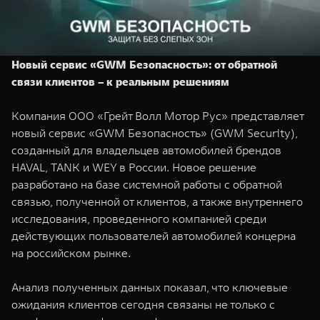
TANK Финансы
Сервис
Корпоративным клиентам
Специальные предложения
Моторные масла
Новый сервис «GWM Безопасность»: от обратной
TANK ФИНАНСЫ
связи клиентов – к реальным решениям
TANK Кредит
ЦИФРОВЫЕ СЕРВИСЫ TANK
Компания ООО «Грейт Волл Мотор Рус» представляет
TANK Лизинг
Цифровые сервисы TANK
новый сервис «GWM Безопасность» (GWM Security),
TANK 500
TANK 700
созданный для владельцев автомобилей брендов
TANK Страхование
Подписки
Веди за собой
Сила признан
HAVAL, TANK и WEY в России. Новое решение
от 6 499 000 ₽
от 10 199 
разработано на базе системной работы с обратной
связью, полученной от клиентов, а также внутреннего
исследования, проведенного компанией среди
действующих пользователей автомобилей концерна
на российском рынке.
Анализ полученных данных показал, что ключевые
ожидания клиентов сегодня связаны не только с