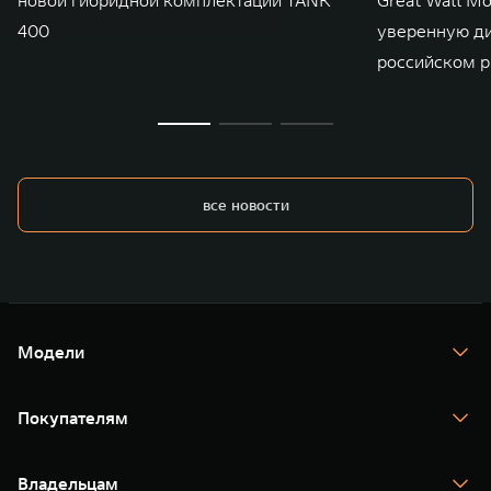
400
уверенную д
российском р
все новости
Модели
TANK 300
TANK 400
Покупателям
TANK 500
TANK 700
Спецпредложения
Тест-драйв
Владельцам