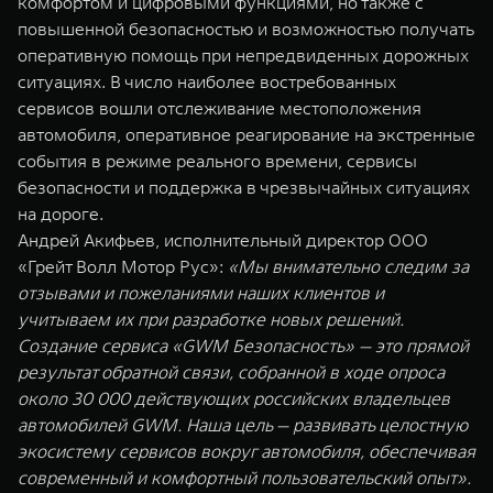
комфортом и цифровыми функциями, но также с
WEY 07
WEY 05
повышенной безопасностью и возможностью получать
Расширяя границы комфорта
Эстетика нов
оперативную помощь при непредвиденных дорожных
от 6 149 000 ₽
от 5 699 0
ситуациях. В число наиболее востребованных
сервисов вошли отслеживание местоположения
автомобиля, оперативное реагирование на экстренные
события в режиме реального времени, сервисы
безопасности и поддержка в чрезвычайных ситуациях
на дороге.
Андрей Акифьев, исполнительный директор ООО
«Грейт Волл Мотор Рус»:
«Мы внимательно следим за
отзывами и пожеланиями наших клиентов и
WEY 80
WEY 80 
учитываем их при разработке новых решений.
Масштаб возможностей
Масштаб воз
Создание сервиса «GWM Безопасность» — это прямой
от 6 449 000 ₽
от 8 099 
результат обратной связи, собранной в ходе опроса
около 30 000 действующих российских владельцев
автомобилей GWM. Наша цель — развивать целостную
экосистему сервисов вокруг автомобиля, обеспечивая
современный и комфортный пользовательский опыт».