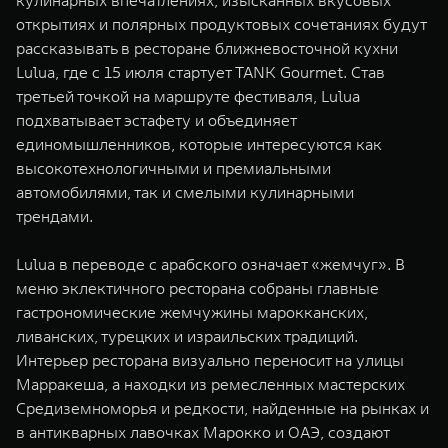
кулинарных впечатлениях, изысканных вкусовых
WEY 07
WEY 05
открытиях и полярных продуктовых сочетаниях будут
Расширяя границы комфорта
Эстетика нов
рассказывать в ресторане ближневосточной кухни
от 6 149 000 ₽
от 5 699 0
Lulua, где с 15 июля стартует TANK Gourmet. Став
третьей точкой на маршруте фестиваля, Lulua
подхватывает эстафету и объединяет
единомышленников, которые интересуются как
высокотехнологичными и премиальными
автомобилями, так и смелыми кулинарными
трендами.
Lulua в переводе с арабского означает «жемчуг». В
WEY 80
WEY 80 
меню эклектичного ресторана собраны главные
Масштаб возможностей
Масштаб воз
гастрономические жемчужины марокканских,
от 6 449 000 ₽
от 8 099 
ливанских, турецких и израильских традиций.
Интерьер ресторана визуально переносит на улицы
Марракеша, а находки из ремесленных мастерских
Средиземноморья и редкости, найденные на рынках и
в антикварных лавочках Марокко и ОАЭ, создают