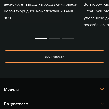
анонсирует выход на российский рынок
Во втором кв
новой гибридной комплектации TANK
Great Wall M
400
уверенную д
российском р
все новости
Модели
TANK 300
TANK 400
Покупателям
TANK 500