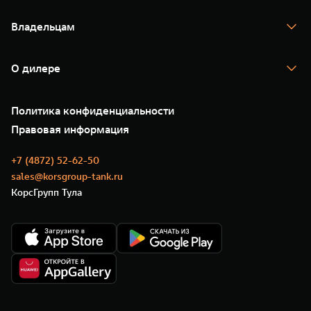
TANK 700
Спецпредложения
Тест-драйв
Владельцам
TANK Финансы
TANK Кредит
Гарантия
TANK Лизинг
Помощь на дороге
Корпоративным клиентам
О дилере
Новые цифровые сервисы TANK
Зарядные станции
Подписки
О нас
Специальные предложения
35 лет GWM
Сервис
Политика конфиденциальности
GWM ТЕХ ДЕНЬ
Нулевое ТО
Новости
Правовая информация
Моторные масла
+7 (4872) 52-62-50
sales@korsgroup-tank.ru
КорсГрупп Тула