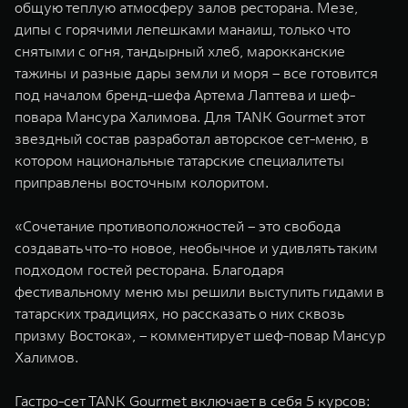
общую теплую атмосферу залов ресторана. Мезе,
дипы с горячими лепешками манаиш, только что
снятыми с огня, тандырный хлеб, марокканские
тажины и разные дары земли и моря – все готовится
под началом бренд-шефа Артема Лаптева и шеф-
повара Мансура Халимова. Для TANK Gourmet этот
звездный состав разработал авторское сет-меню, в
котором национальные татарские специалитеты
приправлены восточным колоритом.
«Сочетание противоположностей – это свобода
создавать что-то новое, необычное и удивлять таким
подходом гостей ресторана. Благодаря
фестивальному меню мы решили выступить гидами в
татарских традициях, но рассказать о них сквозь
призму Востока», – комментирует шеф-повар Мансур
Халимов.
Гастро-сет TANK Gourmet включает в себя 5 курсов: