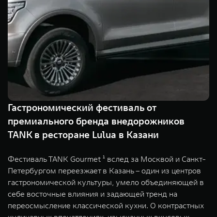
TANK Финансы
Сервис
Корпоративным клиентам
Специальные предложения
Моторные масла
TANK ФИНАНСЫ
TANK Кредит
ЦИФРОВЫЕ СЕРВИСЫ TANK
TANK Лизинг
Цифровые сервисы TANK
TANK 500
TANK 700
Гастрономический фестиваль от
TANK Страхование
Подписки
Веди за собой
Сила признан
премиального бренда внедорожников
от 6 499 000 ₽
от 10 199 
TANK в ресторане Lulua в Казани
Фестиваль TANK Gourmet ¹ вслед за Москвой и Санкт-
Петербургом переезжает в Казань – один из центров
гастрономической культуры, умело объединяющей в
себе восточные влияния и задающей тренд на
переосмысление классической кухни. О контрастных