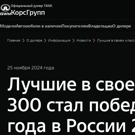
Официальный дилер TANK
КорсГрупп
Тула, ул. Октябрьская, д. 318
+7 (4872) 52-62-50
Модели
Автомобили в наличии
Покупателям
Владельцам
О дилере
Главная
О дилере
Информация
Новости
Лучшие в своем клас
25 ноября 2024 года
Лучшие в сво
300 стал поб
года в России