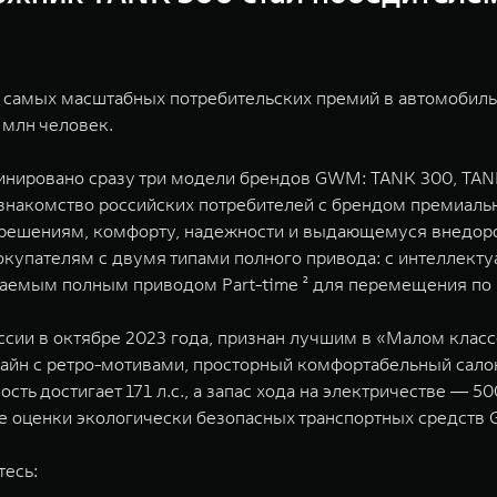
 самых масштабных потребительских премий в автомобильн
 млн человек.
ировано сразу три модели брендов GWM: TANK 300, TANK
ь знакомство российских потребителей с брендом премиал
решениям, комфорту, надежности и выдающемуся внедоро
купателям c двумя типами полного привода: с интеллект
чаемым полным приводом Part-time ² для перемещения по 
сии в октябре 2023 года, признан лучшим в «Малом класс
зайн с ретро-мотивами, просторный комфортабельный сал
сть достигает 171 л.с., а запас хода на электричестве ― 
 оценки экологически безопасных транспортных средств 
тесь: