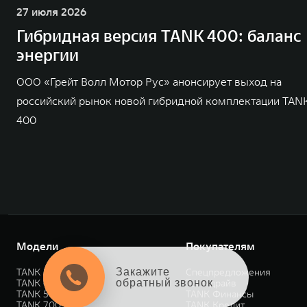
27 июля 2026
Гибридная версия TANK 400: баланс
энергии
ООО «Грейт Волл Мотор Рус» анонсирует выход на
российский рынок новой гибридной комплектации TAN
400
Модели
Покупателям
TANK 300
Спецпредложения
Закажите
TANK 400
Тест-драйв
обратный звонок
TANK 500
TANK Финансы
TANK 700
TANK Кредит