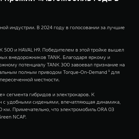
ой индустрии. В 2024 году в голосовании за лучшие
 500 и HAVAL H9. Победителем в этой тройке вышел
ьных внедорожников TANK. Благодаря яркому и
жному потенциалу TANK 300 завоевал признание на
уальным полным приводом Torque-On-Demand ¹ для
пересеченной местности.
е» сегмента гибридов и электрокаров. К
он с удобными сиденьями, впечатляющая динамика,
500 км. Примечательно, что электромобиль ORA 03
Green NCAP.