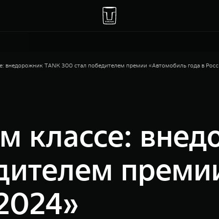
се: внедорожник TANK 300 стал победителем премии «Автомобиль года в Рос
ем классе: вне
едителем преми
 2024»