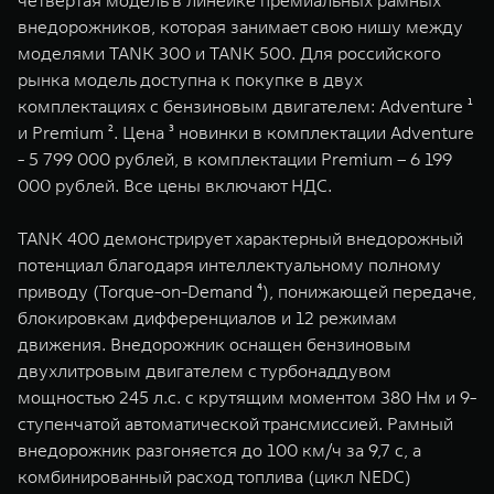
четвертая модель в линейке премиальных рамных
WEY 07
WEY 05
внедорожников, которая занимает свою нишу между
Расширяя границы комфорта
Эстетика нов
моделями TANK 300 и TANK 500. Для российского
от 6 149 000 ₽
от 5 699 0
рынка модель доступна к покупке в двух
комплектациях с бензиновым двигателем: Adventure ¹
и Premium ². Цена ³ новинки в комплектации Adventure
- 5 799 000 рублей, в комплектации Premium – 6 199
000 рублей. Все цены включают НДС.
TANK 400 демонстрирует характерный внедорожный
потенциал благодаря интеллектуальному полному
приводу (Torque-on-Demand ⁴), понижающей передаче,
WEY 80
WEY 80 
блокировкам дифференциалов и 12 режимам
Масштаб возможностей
Масштаб воз
движения. Внедорожник оснащен бензиновым
от 6 449 000 ₽
от 8 099 
двухлитровым двигателем с турбонаддувом
мощностью 245 л.с. с крутящим моментом 380 Нм и 9-
ступенчатой автоматической трансмиссией. Рамный
внедорожник разгоняется до 100 км/ч за 9,7 с, а
комбинированный расход топлива (цикл NEDC)