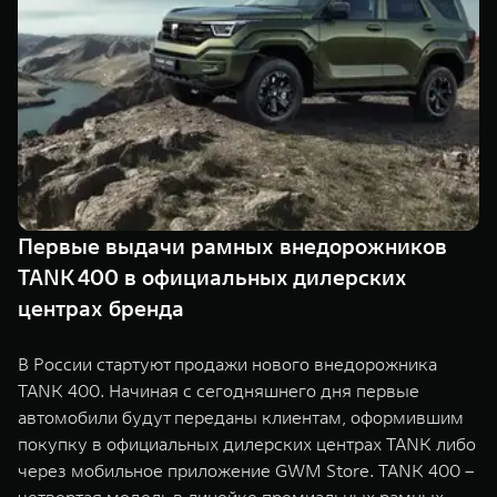
TANK Финансы
Сервис
Корпоративным клиентам
Специальные предложения
Моторные масла
TANK ФИНАНСЫ
TANK Кредит
ЦИФРОВЫЕ СЕРВИСЫ TANK
TANK Лизинг
Цифровые сервисы TANK
TANK 500
TANK 700
Первые выдачи рамных внедорожников
TANK Страхование
Подписки
Веди за собой
Сила признан
TANK 400 в официальных дилерских
от 6 499 000 ₽
от 10 199 
центрах бренда
В России стартуют продажи нового внедорожника
TANK 400. Начиная с сегодняшнего дня первые
автомобили будут переданы клиентам, оформившим
покупку в официальных дилерских центрах TANK либо
через мобильное приложение GWM Store. TANK 400 –