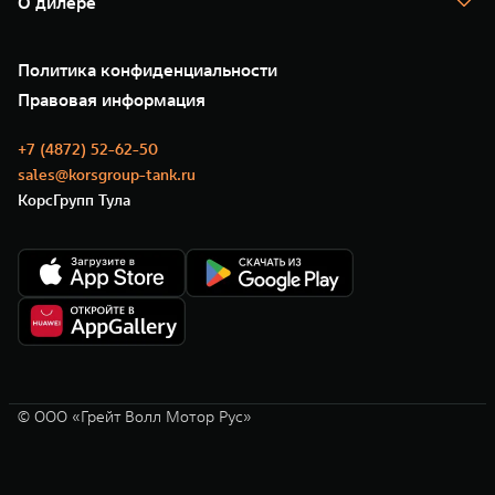
О дилере
Новые цифровые сервисы TANK
Зарядные станции
Подписки
О нас
Специальные предложения
35 лет GWM
Сервис
Политика конфиденциальности
GWM ТЕХ ДЕНЬ
Нулевое ТО
Новости
Правовая информация
Моторные масла
+7 (4872) 52-62-50
sales@korsgroup-tank.ru
КорсГрупп Тула
© ООО «Грейт Волл Мотор Рус»