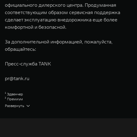
официального дилерского центра. Продуманная
соответствующим образом сервисная поддержка
сделает эксплуатацию внедорожника еще более
комфортной и безопасной.
За дополнительной информацией, пожалуйста,
обращайтесь:
Пресс-служба TANK
pr@tank.ru
¹ Эдвенчер
² Премиум
³ Торк-Он-Диманд
Развернуть
Great Wall Motor Company Limited (GWM) — глобальный производитель
внедорожников, кроссоверов и пикапов, специализирующийся на
интеллектуальных технологиях и экологичном производстве. Компания
была зарегистрирована на Гонконгской и Шанхайской фондовых биржах
в 2003 и 2011 годах соответственно. Сфера деятельности концерна
GWM включает проектирование, исследования и разработки,