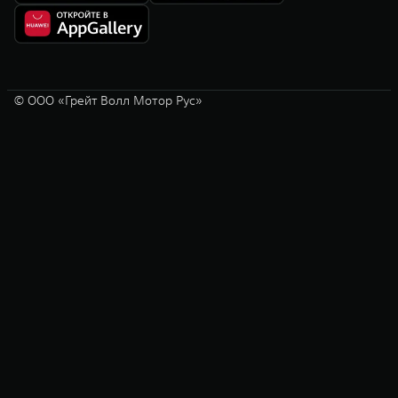
© ООО «Грейт Волл Мотор Рус»