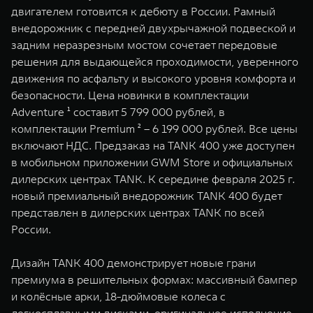
WEY 07
WEY 05
двигателем готовится к дебюту в России. Рамный
внедорожник с передней двухрычажной подвеской и
Расширяя границы комфорта
Эстетика нов
от 6 149 000 ₽
от 5 699 0
задним неразрезным мостом сочетает передовые
решения для выдающейся проходимости, уверенного
движения по асфальту и высокого уровня комфорта и
безопасности. Цена новинки в комплектации
Adventure ¹ составит 5 799 000 рублей, в
комплектации Premium ² – 6 199 000 рублей. Все цены
включают НДС. Предзаказ на TANK 400 уже доступен
в мобильном приложении GWM Store и официальных
дилерских центрах TANK. К середине февраля 2025 г.
WEY 80
WEY 80 
новый премиальный внедорожник TANK 400 будет
представлен в дилерских центрах TANK по всей
Масштаб возможностей
Масштаб воз
от 6 449 000 ₽
от 8 099 
России.
Дизайн TANK 400 демонстрирует новые грани
премиума в решительных формах: массивный бампер
и колёсные арки, 18-дюймовые колеса с