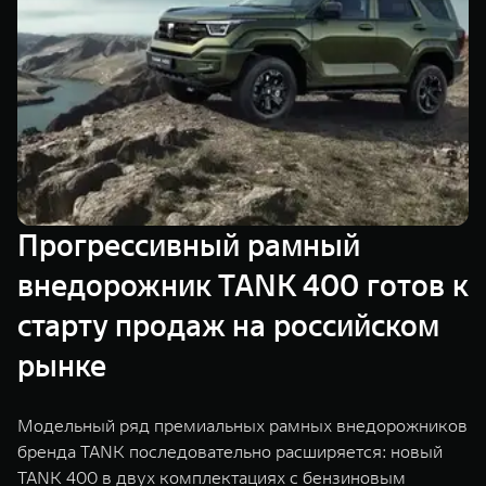
TANK Финансы
Сервис
Корпоративным клиентам
Специальные предложения
Моторные масла
TANK ФИНАНСЫ
TANK Кредит
ЦИФРОВЫЕ СЕРВИСЫ TANK
TANK Лизинг
Цифровые сервисы TANK
TANK 500
TANK 700
Прогрессивный рамный
TANK Страхование
Подписки
Веди за собой
Сила признан
от 6 499 000 ₽
от 10 199 
внедорожник TANK 400 готов к
старту продаж на российском
рынке
Модельный ряд премиальных рамных внедорожников
бренда TANK последовательно расширяется: новый
TANK 400 в двух комплектациях с бензиновым