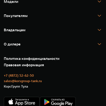
Модели
TANK 300
TANK 400
Покупателям
TANK 500
TANK 700
Спецпредложения
Тест-драйв
Владельцам
TANK Финансы
TANK Кредит
Гарантия
TANK Лизинг
Помощь на дороге
Корпоративным клиентам
О дилере
Новые цифровые сервисы TANK
Зарядные станции
Подписки
О нас
Специальные предложения
35 лет GWM
Сервис
Политика конфиденциальности
GWM ТЕХ ДЕНЬ
Нулевое ТО
Новости
Правовая информация
Моторные масла
+7 (4872) 52-62-50
sales@korsgroup-tank.ru
КорсГрупп Тула