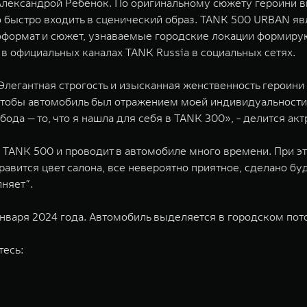
и Александрой Ребенок. По оригинальному сюжету героини 
 быстро входить в сценический образ. TANK 500 URBAN яв
формат и сюжет, узнаваемые городские локации формирую
в официальных каналах TANK Russia в социальных сетях.
Элегантная строгость и изысканная женственность героини
 чтобы автомобиль был отражением моей индивидуальности
ода — то, что я нашла для себя в TANK 300», - делится акт
 TANK 500 и проводит в автомобиле много времени. При эт
авится цвет салона, все невероятно приятное, сделано бу
лняет”.
варя 2024 года. Автомобиль выделяется в городском пото
тесь: