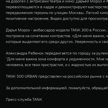
на дороге» с актрисами театра и кино: Дарьей Мороз 
перевоплощаются в кадре и демонстрируют мастерство
передвижения героинь по улицам Москвы. Легкий кино
позитивное настроение. Видео доступно для просмотра 
Дарья Мороз - амбассадор модели TANK 300 в России. 
построена на сочетании контрастов. «Для меня важно,
которые выделяют его среди других. Уверенность и своб
Александра Ребенок передвигается по городу за рулем
“Для меня важна зона комфорта и уединенности. Мне нр
человека, все твои пристрастия, и с жадностью их выпо
TANK 500 URBAN представлен на российском рынке с ян
За дополнительной информацией, пожалуйста, обращай
Пресс-служба TANK