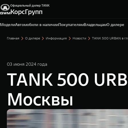
Официальный дилер TANK
КорсГрупп
Тула, ул. Октябрьская, д. 318
+7 (4872) 52-62-50
Модели
Автомобили в наличии
Покупателям
Владельцам
О дилере
Главная
О дилере
Информация
Новости
TANK 500 URBAN в гл
03 июня 2024 года
TANK 500 URBA
Москвы