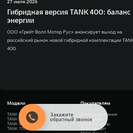
27 июля 2026
Гибридная версия TANK 400: баланс
энергии
ООО «Грейт Волл Мотор Рус» анонсирует выход на
российский рынок новой гибридной комплектации TAN
400
Модели
Покупателям
TANK 300
Спецпредложения
Закажите
TANK 400
Тест-драйв
обратный звонок
TANK 500
TANK Финансы
TANK 700
TANK Кредит