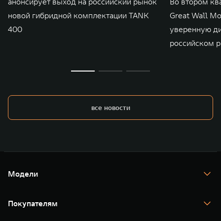
анонсирует выход на российский рынок
Во втором кв
новой гибридной комплектации TANK
Great Wall M
400
уверенную д
российском р
все новости
Модели
TANK 300
TANK 400
Покупателям
TANK 500
TANK 700
Спецпредложения