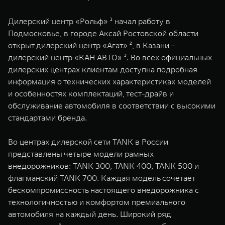
WEY 07
WEY 05
Дилерский центр «Рольф» ¹ начал работу в
Расширяя границы комфорта
Эстетика нов
от 6 149 000 ₽
от 5 699 0
Подмосковье, в городе Аксай Ростовской области
открыт дилерский центр «Агат» ², в Казани –
дилерский центр «КАН АВТО» ³. Во всех официальных
дилерских центрах клиентам доступна подробная
информация о технических характеристиках моделей
и особенностях комплектаций, тест-драйв и
обслуживание автомобиля в соответствии с высокими
стандартами бренда.
WEY 80
WEY 80 
Во центрах дилерской сети TANK в России
Масштаб возможностей
Масштаб воз
представлены четыре модели рамных
от 6 449 000 ₽
от 8 099 
внедорожников: TANK 300, TANK 400, TANK 500 и
флагманский TANK 700. Каждая модель сочетает
бескомпромиссность настоящего внедорожника с
технологичностью и комфортом премиального
автомобиля на каждый день. Широкий ряд