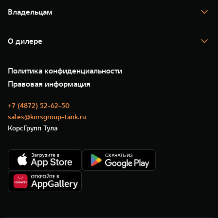
Тест-драйв
Владельцам
TANK Финансы
TANK Кредит
Гарантия
TANK Лизинг
Помощь на дороге
Корпоративным клиентам
О дилере
Новые цифровые сервисы TANK
Зарядные станции
Подписки
О нас
Специальные предложения
35 лет GWM
Сервис
Политика конфиденциальности
GWM ТЕХ ДЕНЬ
Нулевое ТО
Новости
Правовая информация
Моторные масла
+7 (4872) 52-62-50
sales@korsgroup-tank.ru
КорсГрупп Тула