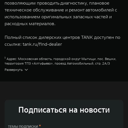
позволяющим проводить диагностику, плановое
техническое обслуживание и ремонт автомобилей с
использованием оригинальных запасных частей и
расходных материалов.
Полный список дилерских центров TANK доступен по
ссылке:
tank.ru/find-dealer
¹ Адрес: Московская область, городской округ Мытищи, пос. Вешки,
территория ТПЗ «Алтуфьево», проезд Автомобильный, стр. 2А/3
² Адрес: Ростовская область, г. Аксай, Аксайский проспект, д. 12В
Развернуть
³ Адрес: Республика Татарстан, г. Казань, ул. Московская, д. 20
Great Wall Motor Company Limited (GWM) — глобальный производитель
внедорожников, кроссоверов и пикапов, специализирующийся на
интеллектуальных технологиях и экологичном производстве. Компания
была зарегистрирована на Гонконгской и Шанхайской фондовых биржах
в 2003 и 2011 годах соответственно. Сфера деятельности концерна
GWM включает проектирование, исследования и разработки,
производство, продажу и обслуживание автомобилей и запчастей.
Подписаться на новости
Значительная доля инвестиций GWM сосредоточена на
конструкторских разработках автомобилей и силовых агрегатов,
использующих альтернативные источники энергии. Это обеспечивает
технологическое преимущество GWM и позволяет создавать более
*
ТЕМЫ ПОДПИСКИ
экологичные, умные и безопасные продукты для пользователей по