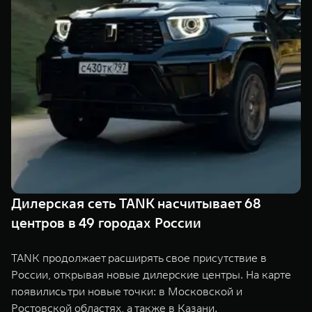
TANK Финансы
Сервис
Корпоративным клиентам
Специальные предложения
Моторные масла
TANK ФИНАНСЫ
TANK Кредит
ЦИФРОВЫЕ СЕРВИСЫ TANK
TANK Лизинг
Цифровые сервисы TANK
TANK 500
TANK 700
TANK Страхование
Подписки
Веди за собой
Сила признан
от 6 499 000 ₽
от 10 199 
Дилерская сеть TANK насчитывает 68
центров в 49 городах России
TANK продолжает расширять свое присутствие в
России, открывая новые дилерские центры. На карте
появились три новые точки: в Московской и
Ростовской областях, а также в Казани.