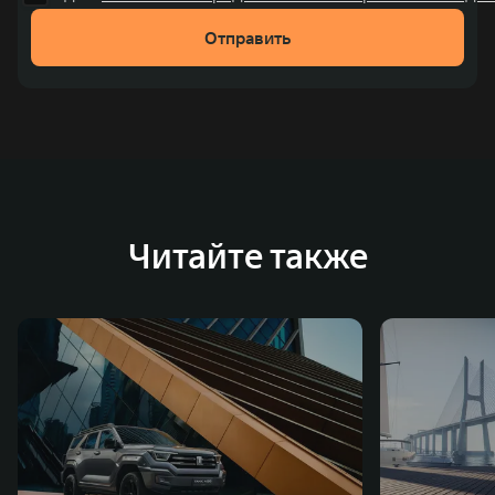
рублей). С 1998 года Great Wall Motor занимает первое
Отправить
место по объёмам продаж пикапов в Китае. На
сегодняшний день концерн GWM создал мировую
систему исследований и разработок, включая центры
в России, Китае, Японии, США, Германии, Индии,
Австрии и Южной Корее. Компания построила
глобальную систему «14+5», которая включает 10
внутренних производственных комплексов и 4
Читайте также
зарубежных – в России, Таиланде, Бразилии и Индии, а
также 5 предприятий по сборке автомобилей.