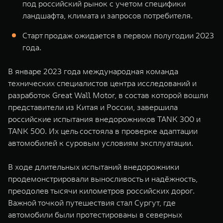
под российский рынок с учетом специфики
WEY 07
WEY 05
ландшафта, климата и запросов потребителя.
Расширяя границы комфорта
Эстетика нов
от 6 149 000 ₽
от 5 699 0
Старт продаж ожидается в первом полугодии 2023
года.
В январе 2023 года международная команда
технических специалистов центра исследований и
разработок Great Wall Motor, в состав которой вошли
представители из Китая и России, завершила
российские испытания внедорожников TANK 300 и
TANK 500. Их цель состояла в проверке адаптации
WEY 80
WEY 80 
автомобилей к суровым условиям эксплуатации.
Масштаб возможностей
Масштаб воз
от 6 449 000 ₽
от 8 099 
В ходе длительных испытаний внедорожники
продемонстрировали выносливость и надёжность,
преодолев тысячи километров российских дорог.
Важной точкой путешествия стал Сургут, где
автомобили были протестированы в северных