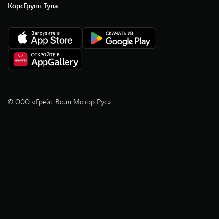
КорсГрупп Тула
© ООО «Грейт Волл Мотор Рус»