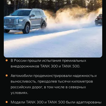
TANK Финансы
Сервис
Корпоративным клиентам
Специальные предложения
Моторные масла
TANK ФИНАНСЫ
TANK Кредит
ЦИФРОВЫЕ СЕРВИСЫ TANK
TANK Лизинг
Цифровые сервисы TANK
TANK 500
TANK 700
TANK Страхование
Подписки
Веди за собой
Сила признан
от 6 499 000 ₽
от 10 199 
В России прошли испытания премиальных
внедорожников TANK 300 и TANK 500.
Автомобили продемонстрировали надежность и
выносливость, преодолев тысячи километров
российских дорог, в том числе в северных
условиях.
Модели TANK 300 и TANK 500 были адаптированы