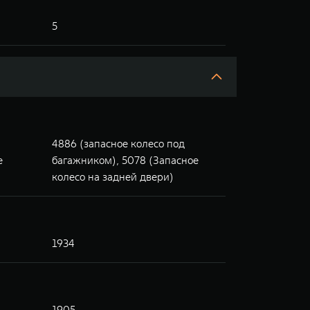
5
4886 (запасное колесо под
е
багажником), 5078 (Запасное
колесо на задней двери)
1934
1905