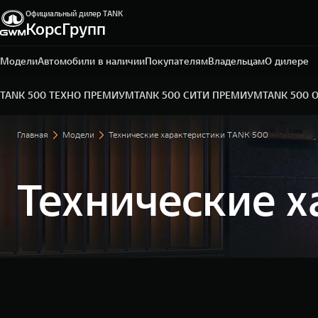
Официальный дилер TANK
КорсГрупп
Тула, ул. Октябрьская, д. 318
+7 (4872) 52-62-50
Модели
Автомобили в наличии
Покупателям
Владельцам
О дилере
TANK 500 ТЕХНО ПРЕМИУМ
TANK 500 СИТИ ПРЕМИУМ
TANK 500 
Главная
Модели
Технические характеристики TANK 500
Технические 