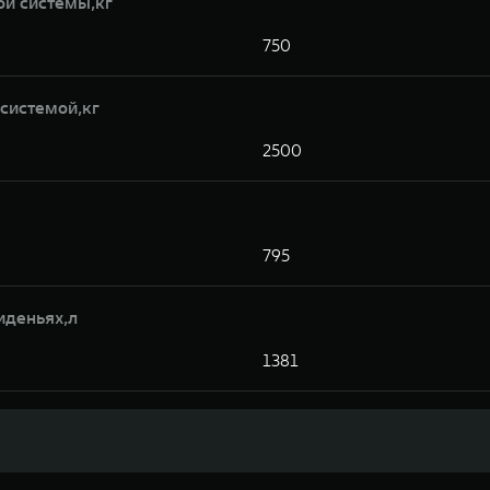
ой системы,кг
750
системой,кг
2500
795
иденьях,л
1381