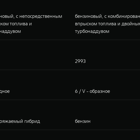
новый, с непосредственным
бензиновый, с комбинирова
ком топлива и
впрыском топлива и двойны
наддувом
турбонаддувом
2993
ядное
6 / V - образное
ряжаемый гибрид
бензин