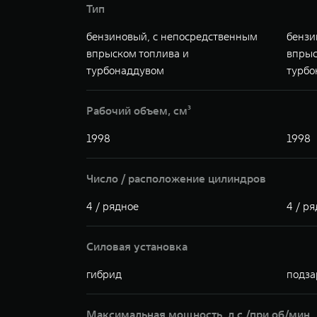
Тип
бензиновый, с непосредственным
бензи
впрыском топлива и
впрыс
турбонаддувом
турбо
Рабочий объем, см³
1998
1998
Число / расположение цилиндров
4 / рядное
4 / р
Силовая установка
гибрид
подза
Максимальная мощность, л.с./при об/мин.