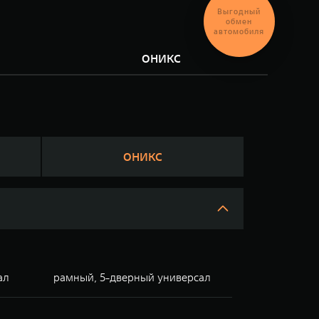
Выгодный
обмен
автомобиля
М
ОНИКС
ОНИКС
ал
рамный, 5-дверный универсал